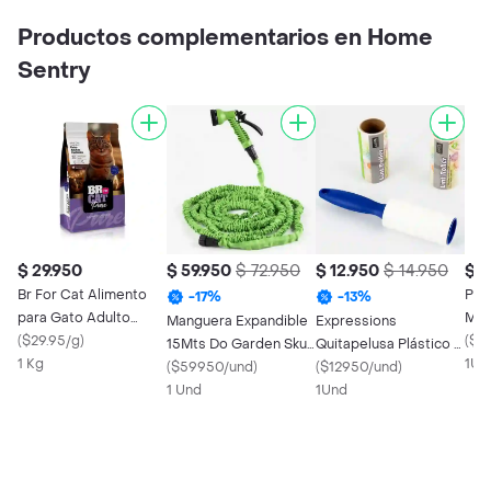
Productos complementarios en Home
Sentry
$ 29.950
$ 59.950
$ 72.950
$ 12.950
$ 14.950
$ 2
Br For Cat Alimento
Pape
-
17
%
-
13
%
para Gato Adulto
M X
Manguera Expandible
Expressions
Castrado Sabor Pollo
(
$29.95/g
)
(
$2
15Mts Do Garden Sku
Quitapelusa Plástico 2
1 Kg
1Un
189888.
(
$59950/und
)
Repuestos
(
$12950/und
)
1 Und
1Und