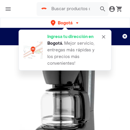
Bogotá
Regístrate
¿Nuevo en Rappi?
y disfruta de
Ingresa tu dirección en
envíos gratis por semanas
Aplican TyC
Bogotá
.
Mejor servicio,
entregas más rápidas y
los precios más
convenientes!