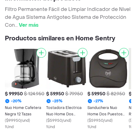
Filtro Permanente Fácil de Limpiar Indicador de Nivel
de Agua Sistema Antigoteo Sistema de Protección
Con
...
Ver más
Productos similares en Home Sentry
$ 99.950
$ 124.950
$ 59.950
$ 79.950
$ 59.950
$ 82.950
$ 7
-
20
%
-
25
%
-
27
%
Nuo Home Cafetera
Tostadora Electrica
Sanduchera Nuo
Nuo
Negra 12 Tazas
Nuo Home Dos
Home Dos Puestos
Roj
(
$99950/und
)
Puestos Negra
(
$59950/und
)
Negra
(
$59950/und
)
(
$7
1Und
1Und
1Und
1Un