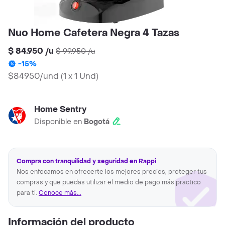
Nuo Home Cafetera Negra 4 Tazas
$ 84.950
/
u
$ 99.950
/
u
-
15
%
$84950/und
(
1 x 1 Und
)
Home Sentry
Disponible en
Bogotá
Compra con tranquilidad y seguridad en Rappi
Nos enfocamos en ofrecerte los mejores precios, proteger tus
compras y que puedas utilizar el medio de pago más practico
para ti.
Conoce más...
Información del producto