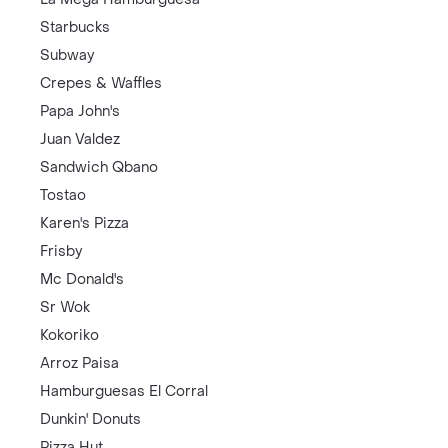
Starbucks
Subway
Crepes & Waffles
Papa John's
Juan Valdez
Sandwich Qbano
Tostao
Karen's Pizza
Frisby
Mc Donald's
Sr Wok
Kokoriko
Arroz Paisa
Hamburguesas El Corral
Dunkin' Donuts
Pizza Hut