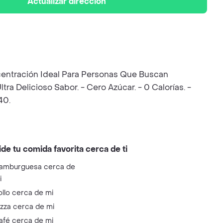
Actualizar dirección
centración Ideal Para Personas Que Buscan
tra Delicioso Sabor. - Cero Azúcar. - 0 Calorías. -
40.
ide tu comida favorita cerca de ti
amburguesa cerca de
i
ollo cerca de mi
izza cerca de mi
afé cerca de mi