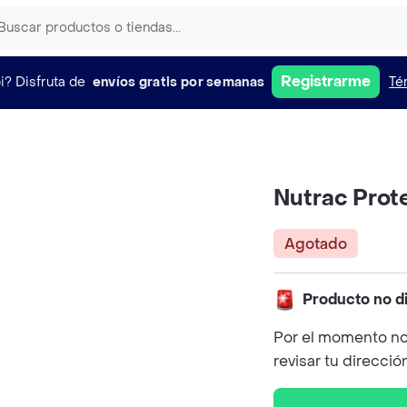
Registrarme
i?
Disfruta de
envíos gratis por semanas
Té
Nutrac Prot
Agotado
Producto no d
Por el momento no
revisar tu direcció