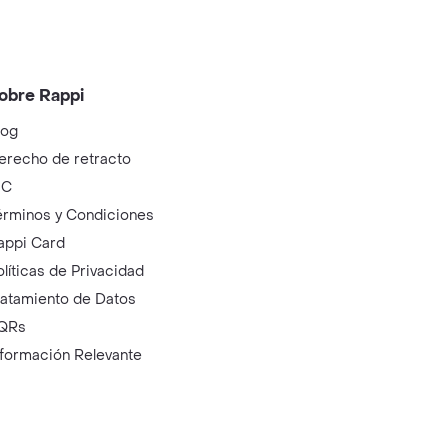
obre Rappi
log
erecho de retracto
IC
érminos y Condiciones
appi Card
olíticas de Privacidad
ratamiento de Datos
QRs
nformación Relevante