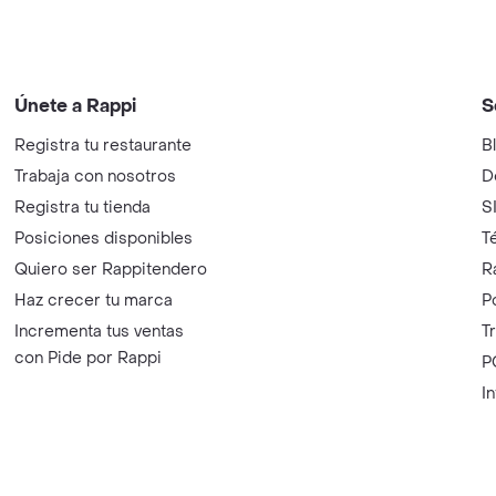
Únete a Rappi
S
Registra tu restaurante
B
Trabaja con nosotros
D
Registra tu tienda
S
Posiciones disponibles
T
Quiero ser Rappitendero
R
Haz crecer tu marca
P
Incrementa tus ventas
T
con Pide por Rappi
P
I