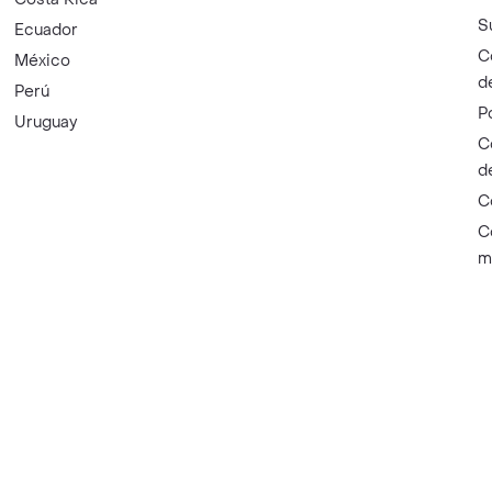
S
Ecuador
C
México
d
Perú
P
Uruguay
C
d
C
C
m