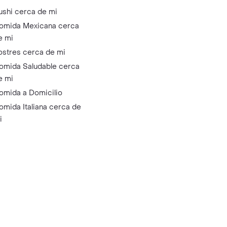
ushi cerca de mi
omida Mexicana cerca
e mi
ostres cerca de mi
omida Saludable cerca
e mi
omida a Domicilio
omida Italiana cerca de
i