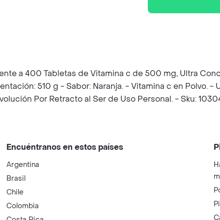
ente a 400 Tabletas de Vitamina c de 500 mg, Ultra Con
tación: 510 g - Sabor: Naranja. - Vitamina c en Polvo. - Ul
lución Por Retracto al Ser de Uso Personal. - Sku: 1030
Encuéntranos en estos países
P
Argentina
H
m
Brasil
P
Chile
P
Colombia
C
Costa Rica