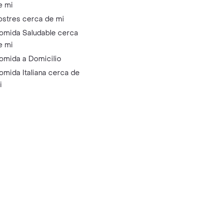
e mi
ostres cerca de mi
omida Saludable cerca
e mi
omida a Domicilio
omida Italiana cerca de
i