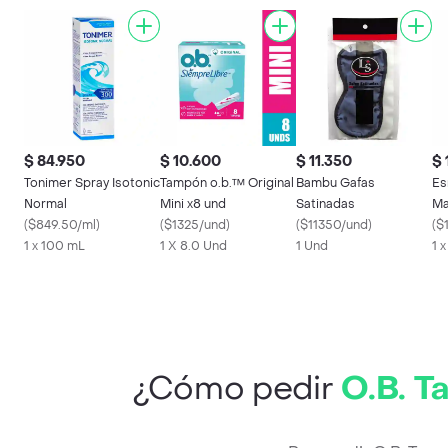
$ 84.950
$ 10.600
$ 11.350
$ 
Tonimer Spray Isotonic
Tampón o.b.™ Original
Bambu Gafas
Es
Normal
Mini x8 und
Satinadas
Ma
(
$849.50/ml
)
(
$1325/und
)
(
$11350/und
)
(
$
1 x 100 mL
1 X 8.0 Und
1 Und
1 
¿Cómo pedir
O.B. T