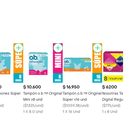
0
$ 10.600
$ 16.950
$ 6200
pones Súper
Tampón o.b.™ Original
Tampón o.b.™ Original
Nosotras Tamp
Mini x8 und
Súper x16 und
Digital Regular
nd
)
(
$1325/und
)
(
$1059.38/und
)
(
$775/und
)
1 X 8.0 Und
1 X 16 Und
1 x 8 Und