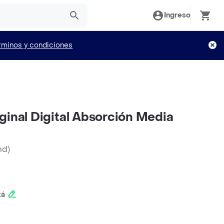
Ingreso
rminos y condiciones
ginal Digital Absorción Media
nd
)
tá