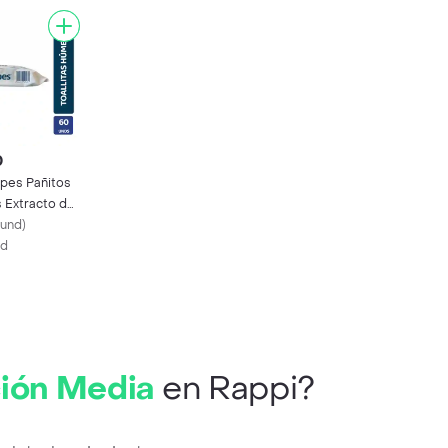
0
pes Pañitos
Extracto de
/und
)
nd
ción Media
en Rappi?