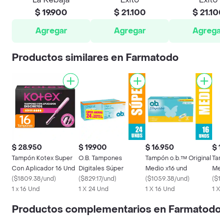
$ 19.900
$ 21.100
$ 21.1
Agregar
Agregar
Agrega
Productos similares en Farmatodo
$ 28.950
$ 19.900
$ 16.950
$ 
Tampón Kotex Super
O.B. Tampones
Tampón o.b.™ Original
Ta
Con Aplicador 16 Und
Digitales Súper
Medio x16 und
Me
(
$1809.38/und
)
(
$829.17/und
)
(
$1059.38/und
)
(
$
1 x 16 Und
1 X 24 Und
1 X 16 Und
1 
Productos complementarios en Farmatod