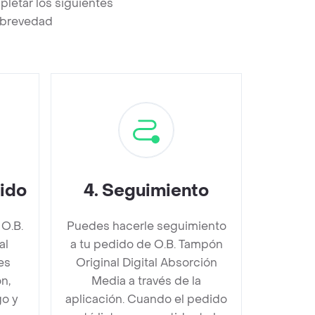
letar los siguientes
a brevedad
dido
4
.
Seguimiento
 O.B.
Puedes hacerle seguimiento
al
a tu pedido de O.B. Tampón
es
Original Digital Absorción
n,
Media a través de la
go y
aplicación. Cuando el pedido