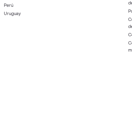
d
Perú
P
Uruguay
C
d
C
C
m