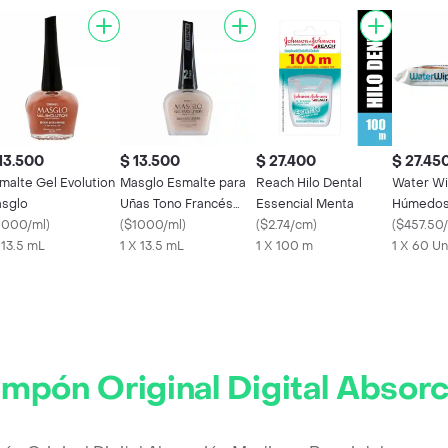
13.500
$ 13.500
$ 27.400
$ 27.45
malte Gel Evolution
Masglo Esmalte para
Reach Hilo Dental
Water Wi
sglo
Uñas Tono Francés
Essencial Menta
Húmedos 
1000/ml
)
Gel Evolution
(
$1000/ml
)
(
$2.74/cm
)
Fruta
(
$457.50
x 13.5 mL
1 X 13.5 mL
1 X 100 m
1 X 60 U
ampón Original Digital Absor