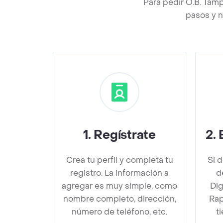
Para pedir O.B. Tam
pasos y n
1
.
Regístrate
2
.
Crea tu perfil y completa tu
Si 
registro. La información a
d
agregar es muy simple, como
Dig
nombre completo, dirección,
Rap
número de teléfono, etc.
t