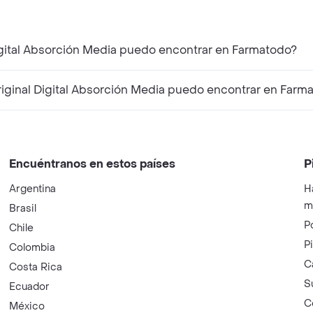
igital Absorción Media puedo encontrar en Farmatodo?
ginal Digital Absorción Media puedo encontrar en Farm
Encuéntranos en estos países
P
Argentina
H
m
Brasil
P
Chile
P
Colombia
C
Costa Rica
S
Ecuador
C
México