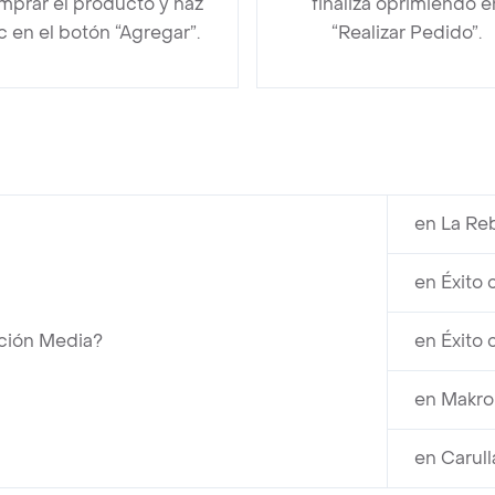
mprar el producto y haz
finaliza oprimiendo e
ic en el botón “Agregar”.
“Realizar Pedido”.
en La Reb
en Éxito 
rción Media?
en Éxito 
en Makro
en Carul