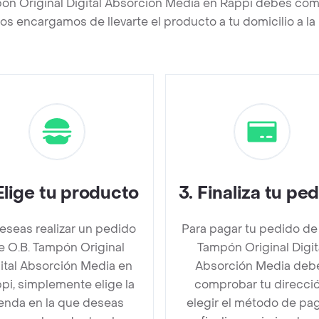
pón Original Digital Absorción Media en Rappi debes comp
os encargamos de llevarte el producto a tu domicilio a l
Elige tu producto
3
.
Finaliza tu pe
deseas realizar un pedido
Para pagar tu pedido de
e O.B. Tampón Original
Tampón Original Digit
ital Absorción Media en
Absorción Media deb
pi, simplemente elige la
comprobar tu direcció
ienda en la que deseas
elegir el método de pa