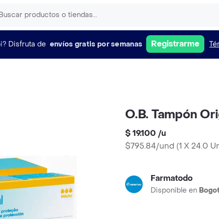
Registrarme
i?
Disfruta de
envíos gratis por semanas
Té
O.B. Tampón Ori
$ 19.100
/
u
$795.84/und
(
1 X 24.0 U
Farmatodo
Disponible en
Bogo