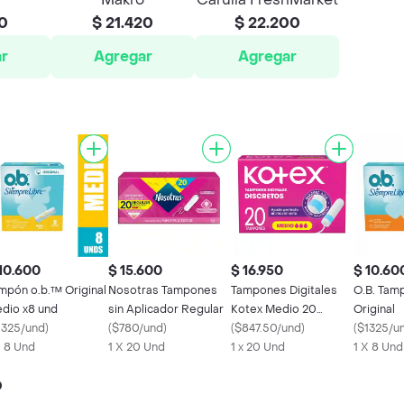
00
$ 21.420
$ 22.200
r
Agregar
Agregar
10.600
$ 15.600
$ 16.950
$ 10.60
mpón o.b.™ Original
Nosotras Tampones
Tampones Digitales
O.B. Tam
dio x8 und
sin Aplicador Regular
Kotex Medio 20
Original
1325/und
)
(
$780/und
)
Unidades
(
$847.50/und
)
(
$1325/u
X 8 Und
1 X 20 Und
1 x 20 Und
1 X 8 Und
o