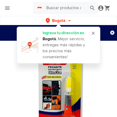
Bogotá
Regístrate
¿Nuevo en Rappi?
y disfruta de
Ingresa tu dirección en
envíos gratis por semanas
Aplican TyC
Bogotá
.
Mejor servicio,
entregas más rápidas y
los precios más
convenientes!