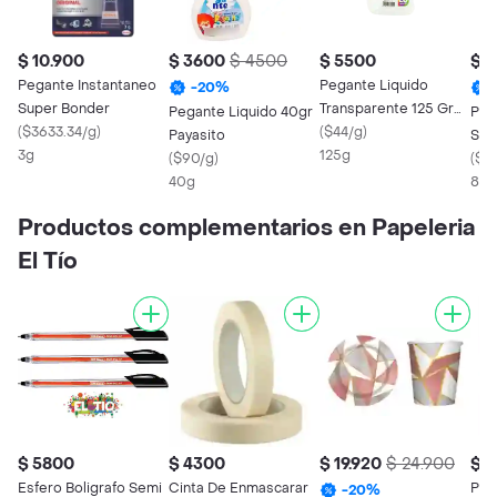
$ 10.900
$ 3600
$ 4500
$ 5500
$ 2
Pegante Instantaneo
Pegante Liquido
-
20
%
Super Bonder
Transparente 125 Gr
Pegante Liquido 40gr
Peg
(
$3633.34/g
)
Sipega
(
$44/g
)
Payasito
Sip
3g
125g
(
$90/g
)
(
$37
40g
8g
Productos complementarios en Papeleria
El Tío
$ 5800
$ 4300
$ 19.920
$ 24.900
$ 
Esfero Boligrafo Semi
Cinta De Enmascarar
Post
-
20
%