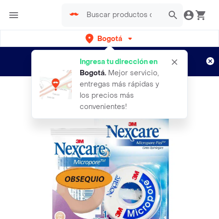
Bogotá
Regístrate
¿Nuevo en Rappi?
y disfruta de
Ingresa tu dirección en
envíos gratis por semanas
Aplican TyC
Bogotá
.
Mejor servicio,
entregas más rápidas y
los precios más
convenientes!