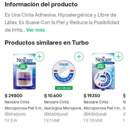
Información del producto
Es Una Cinta Adhesiva, Hipoalergénica y Libre de
Látex. Es Suave Con la Piel y Reduce la Posibilidad
de Irrita
...
Ver más
Productos similares en Turbo
$ 29.800
$ 10.600
$ 19.350
$ 2
Nexcare Cinta
Nexcare Cinta
Nexcare Cinta
Nex
Microporosa Piel 5 m x
Quirúrgica Micropore
Microporosa Piel 1 m
Qui
48 mm
(
$59.60/cm
)
12 mm x 5 m
(
$10600/und
)
24 mm x 5 m
(
$19350/und
)
Colo
(
$2
1 X 5 m
1 X 1 Und
1 X 1.0 Und
1 X 