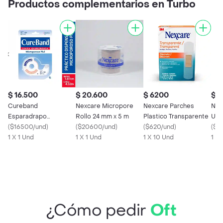
Productos complementarios en Turbo
$ 16.500
$ 20.600
$ 6200
$ 1
Cureband
Nexcare Micropore
Nexcare Parches
Nex
Esparadrapo
Rollo 24 mm x 5 m
Plastico Transparente
Ult
Microporoso Piel
(
$16500/und
)
(
$20600/und
)
(
$620/und
)
Lib
(
$12
Rollo 1 x 3
1 X 1 Und
1 X 1 Und
1 X 10 Und
1 X 
¿Cómo pedir
Oft