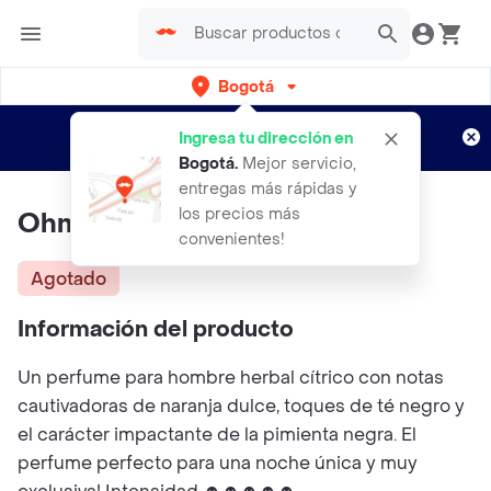
Bogotá
Regístrate
¿Nuevo en Rappi?
y disfruta de
Ingresa tu dirección en
envíos gratis por semanas
Aplican TyC
Bogotá
.
Mejor servicio,
entregas más rápidas y
los precios más
Ohm Black YANBAL
convenientes!
Agotado
Información del producto
Un perfume para hombre herbal cítrico con notas
cautivadoras de naranja dulce, toques de té negro y
el carácter impactante de la pimienta negra. El
perfume perfecto para una noche única y muy