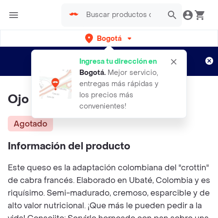
Bogotá
Regístrate
¿Nuevo en Rappi?
y disfruta de
Ingresa tu dirección en
envíos gratis por semanas
Aplican TyC
Bogotá
.
Mejor servicio,
entregas más rápidas y
los precios más
Ojo de Cabra
convenientes!
Agotado
Información del producto
Este queso es la adaptación colombiana del "crottin"
de cabra francés. Elaborado en Ubaté, Colombia y es
riquísimo. Semi-madurado, cremoso, esparcible y de
alto valor nutricional. ¡Que más le pueden pedir a la