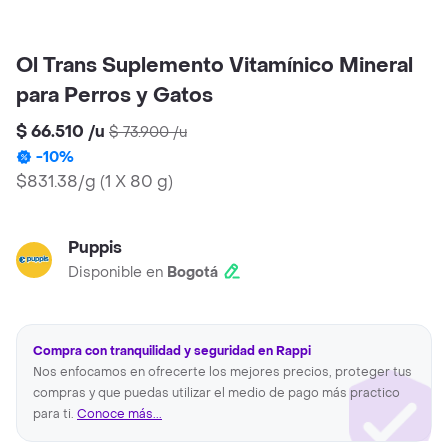
Ol Trans Suplemento Vitamínico Mineral
para Perros y Gatos
$ 66.510
/
u
$ 73.900
/
u
-
10
%
$831.38/g
(
1 X 80 g
)
Puppis
Disponible en
Bogotá
Compra con tranquilidad y seguridad en Rappi
Nos enfocamos en ofrecerte los mejores precios, proteger tus
compras y que puedas utilizar el medio de pago más practico
para ti.
Conoce más...