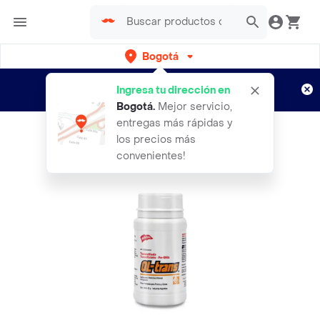
Bogotá
Regístrate
¿Nuevo en Rappi?
y disfruta de
Ingresa tu dirección en
envíos gratis por semanas
Aplican TyC
Bogotá
.
Mejor servicio,
entregas más rápidas y
los precios más
convenientes!