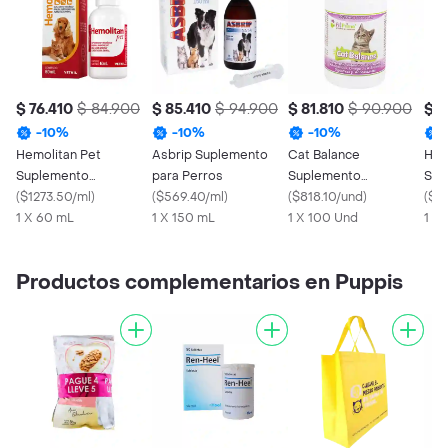
$ 76.410
$ 84.900
$ 85.410
$ 94.900
$ 81.810
$ 90.900
$ 4
-
10
%
-
10
%
-
10
%
Hemolitan Pet
Asbrip Suplemento
Cat Balance
Hem
Suplemento
para Perros
Suplemento
Sup
Vitamínico para Perros
(
$1273.50/ml
)
(
$569.40/ml
)
Vitamínico para Gato
(
$818.10/und
)
Vit
(
$15
y Gatos
1 X 60 mL
1 X 150 mL
1 X 100 Und
Mas
1 X
Productos complementarios en Puppis