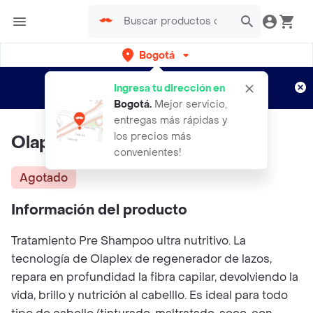
Bogotá
Regístrate
¿Nuevo en Rappi?
y disfruta de
Ingresa tu dirección en
envíos gratis por semanas
Aplican TyC
Bogotá
.
Mejor servicio,
entregas más rápidas y
los precios más
Olaplex #3 Hair Perfector
convenientes!
Agotado
Información del producto
Tratamiento Pre Shampoo ultra nutritivo. La
tecnología de Olaplex de regenerador de lazos,
repara en profundidad la fibra capilar, devolviendo la
vida, brillo y nutrición al cabelllo. Es ideal para todo