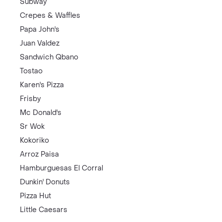
Subway
Crepes & Waffles
Papa John's
Juan Valdez
Sandwich Qbano
Tostao
Karen's Pizza
Frisby
Mc Donald's
Sr Wok
Kokoriko
Arroz Paisa
Hamburguesas El Corral
Dunkin' Donuts
Pizza Hut
Little Caesars