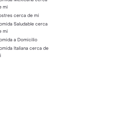
e mi
ostres cerca de mi
omida Saludable cerca
e mi
omida a Domicilio
omida Italiana cerca de
i