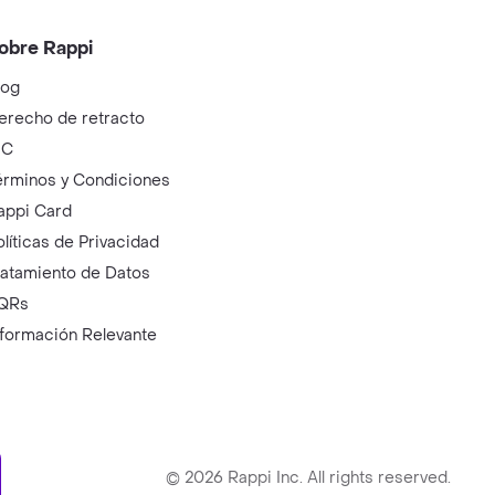
obre Rappi
log
erecho de retracto
IC
érminos y Condiciones
appi Card
olíticas de Privacidad
ratamiento de Datos
QRs
nformación Relevante
ry
©
2026
Rappi Inc. All rights reserved.