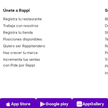
Únete a Rappi
S
Registra tu restaurante
B
Trabaja con nosotros
D
Registra tu tienda
S
Posiciones disponibles
T
Quiero ser Rappitendero
R
Haz crecer tu marca
P
Incrementa tus ventas
T
con Pide por Rappi
P
I
App Store
Play Store
AppGalle
App Store
Google play
AppGallery