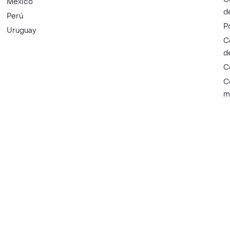
México
d
Perú
P
Uruguay
C
d
C
C
m