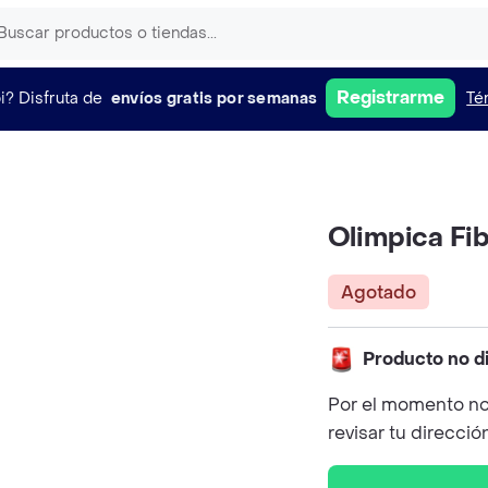
Registrarme
i?
Disfruta de
envíos gratis por semanas
Té
Olimpica Fi
Agotado
Producto no d
Por el momento no
revisar tu direcció