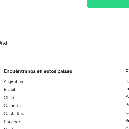
 Und
Encuéntranos en estos países
P
Argentina
H
m
Brasil
P
Chile
P
Colombia
C
Costa Rica
S
Ecuador
C