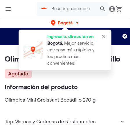
Bogotá
Regístrate
¿Nuevo en Rappi?
y disfruta de
Ingresa tu dirección en
envíos gratis por semanas
Aplican TyC
Bogotá
.
Mejor servicio,
entregas más rápidas y
los precios más
Olimpica Mini Croissant Bocadillo
convenientes!
Agotado
Información del producto
Olímpica Mini Croissant Bocadillo 270 g
Top Marcas y Cadenas de Restaurantes