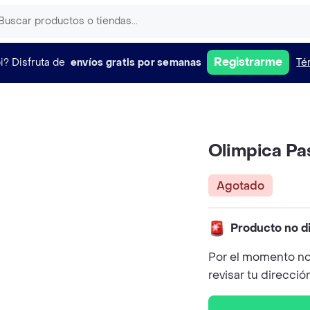
Registrarme
i?
Disfruta de
envíos gratis por semanas
Té
Olimpica Pa
Agotado
Producto no d
Por el momento no
revisar tu direcció