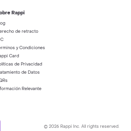
obre Rappi
log
erecho de retracto
IC
érminos y Condiciones
appi Card
olíticas de Privacidad
ratamiento de Datos
QRs
nformación Relevante
ry
©
2026
Rappi Inc. All rights reserved.