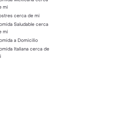
e mi
ostres cerca de mi
omida Saludable cerca
e mi
omida a Domicilio
omida Italiana cerca de
i