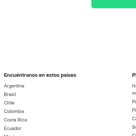
Encuéntranos en estos países
P
Argentina
H
m
Brasil
P
Chile
P
Colombia
C
Costa Rica
S
Ecuador
C