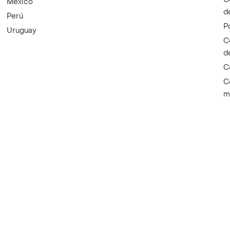
México
d
Perú
P
Uruguay
C
d
C
C
m