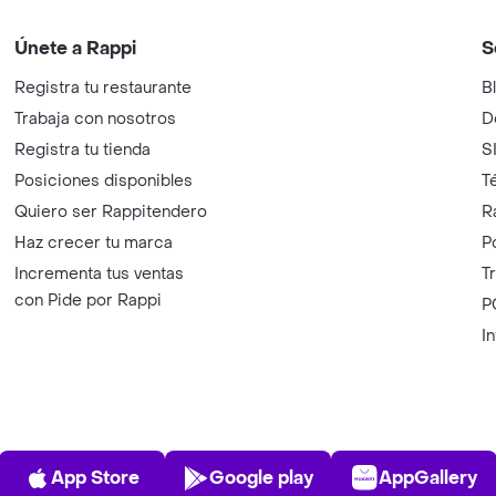
Únete a Rappi
S
Registra tu restaurante
B
Trabaja con nosotros
D
Registra tu tienda
S
Posiciones disponibles
T
Quiero ser Rappitendero
R
Haz crecer tu marca
P
Incrementa tus ventas
T
con Pide por Rappi
P
I
App Store
Play Store
AppGalle
App Store
Google play
AppGallery