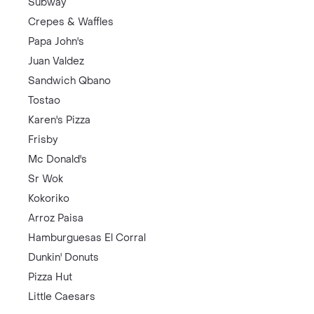
Subway
Crepes & Waffles
Papa John's
Juan Valdez
Sandwich Qbano
Tostao
Karen's Pizza
Frisby
Mc Donald's
Sr Wok
Kokoriko
Arroz Paisa
Hamburguesas El Corral
Dunkin' Donuts
Pizza Hut
Little Caesars