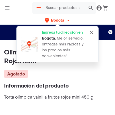
Bogotá
Regístrate
¿Nuevo en Rappi?
y disfruta de
Ingresa tu dirección en
envíos gratis por semanas
Aplican TyC
Bogotá
.
Mejor servicio,
entregas más rápidas y
los precios más
Olimpica Torta Vainilla Frutos
convenientes!
Rojos Mini
Agotado
Información del producto
Torta olímpica vainilla frutos rojos mini 450 g