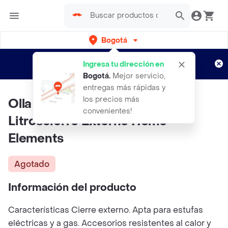
Bogotá
Regístrate
¿Nuevo en Rappi?
y disfruta de
Ingresa tu dirección en
envíos gratis por semanas
Aplican TyC
Bogotá
.
Mejor servicio,
entregas más rápidas y
los precios más
Olla A Presion Capacidad 32
convenientes!
Litroscierre Externo Home
Elements
Agotado
Información del producto
Características Cierre externo. Apta para estufas
eléctricas y a gas. Accesorios resistentes al calor y