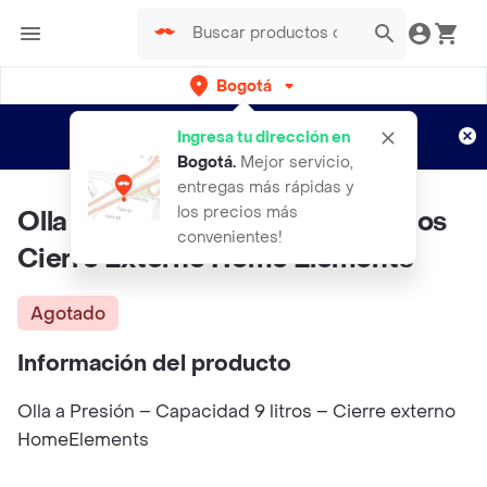
Bogotá
Regístrate
¿Nuevo en Rappi?
y disfruta de
Ingresa tu dirección en
envíos gratis por semanas
Aplican TyC
Bogotá
.
Mejor servicio,
entregas más rápidas y
los precios más
Olla A Presion Capacidad 9 Litros
convenientes!
Cierre Externo Home Elements
Agotado
Información del producto
Olla a Presión – Capacidad 9 litros – Cierre externo
HomeElements