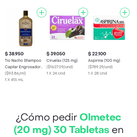
$ 38.950
$ 39.050
$ 22.100
Tio Nacho Shampoo
Ciruelax (125 mg)
Aspirina (100 mg)
Capilar Engrosador
(
$1627.09/und
)
(
$789.29/und
)
415 Ml
(
$93.86/ml
)
1 X 24 Und
1 X 28 Und
1 X 415 mL
¿Cómo pedir
Olmetec
(20 mg) 30 Tabletas
en