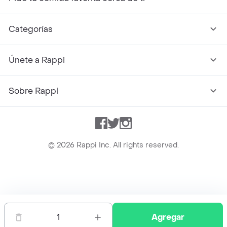
Categorías
Únete a Rappi
Sobre Rappi
Facebook
Twitter
Instagram
©
2026
Rappi Inc. All rights reserved.
Rappi S.A.S. --- NIT 900.843.898-9 --- Calle 63 # 16A-02
Bogotá D.C. --- notificacionesrappi@rappi.com
1
Agregar