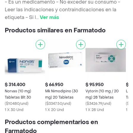
- Es un medicamento - No exceder su consumo -
Leer las indicaciones y contraindicaciones en la
etiqueta - Si l
...
Ver más
Productos similares en Farmatodo
$ 314.400
$ 66.950
$ 95.950
$ 1
Norvas (10 mg)
Mk Nimodipino (30
Vytorin (10 mg / 20
Lipi
Tabletas Blt 30
mg) 20 Tabletas
mg) 28 Tabletas
Tab
(
$10480/und
)
(
$3347.50/und
)
(
$3426.79/und
)
(
$4
1 X 30 Und
1 X 20 Und
1 X 28 Und
1 X
Productos complementarios en
Farmatodo