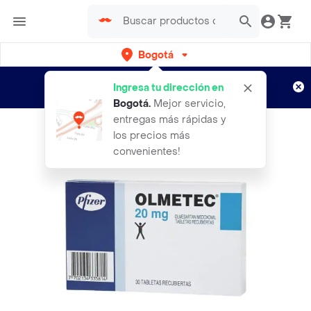
Bogotá
Regístrate
¿Nuevo en Rappi?
y disfruta de
Ingresa tu dirección en
envíos gratis por semanas
Aplican TyC
Bogotá
.
Mejor servicio,
entregas más rápidas y
los precios más
convenientes!