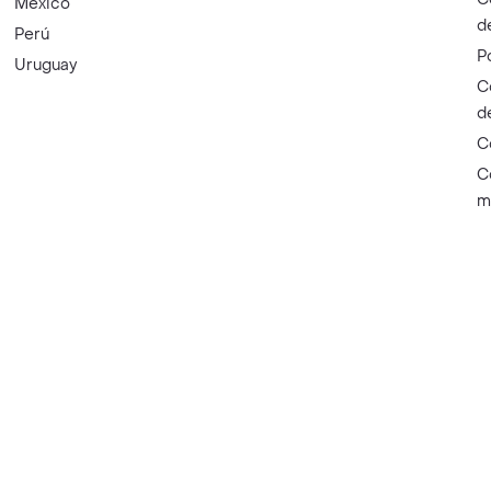
México
d
Perú
P
Uruguay
C
d
C
C
m