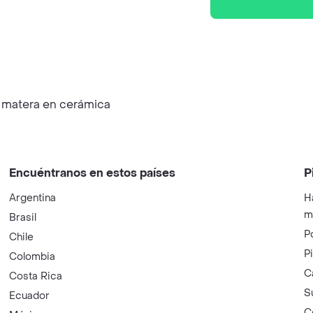
y matera en cerámica
Encuéntranos en estos países
P
Argentina
H
m
Brasil
P
Chile
P
Colombia
C
Costa Rica
S
Ecuador
C