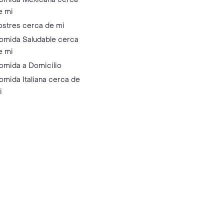
e mi
ostres cerca de mi
omida Saludable cerca
e mi
omida a Domicilio
omida Italiana cerca de
i