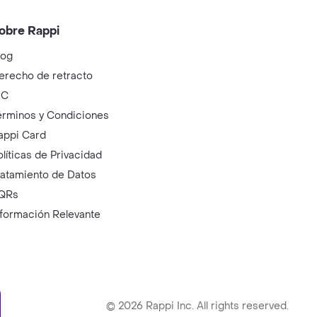
obre Rappi
log
erecho de retracto
IC
érminos y Condiciones
appi Card
olíticas de Privacidad
ratamiento de Datos
QRs
nformación Relevante
ry
©
2026
Rappi Inc. All rights reserved.