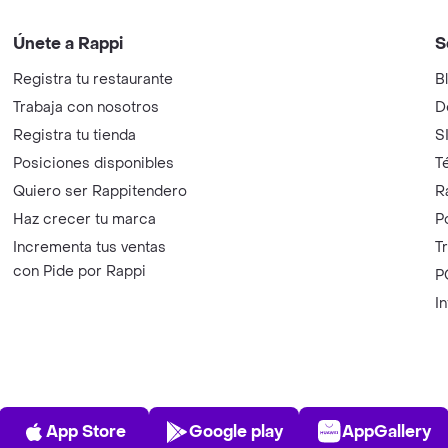
Únete a Rappi
S
Registra tu restaurante
B
Trabaja con nosotros
D
Registra tu tienda
S
Posiciones disponibles
T
Quiero ser Rappitendero
R
Haz crecer tu marca
P
Incrementa tus ventas
T
con Pide por Rappi
P
I
App Store
Play Store
AppGalle
App Store
Google play
AppGallery