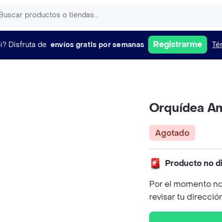
Registrarme
i?
Disfruta de
envíos gratis por semanas
Té
Orquídea Am
Agotado
Producto no d
Por el momento no
revisar tu direcció