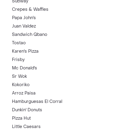
Subway
Crepes & Waffles
Papa John's
Juan Valdez
Sandwich Qbano
Tostao
Karen's Pizza
Frisby
Mc Donald's
Sr Wok
Kokoriko
Arroz Paisa
Hamburguesas El Corral
Dunkin' Donuts
Pizza Hut
Little Caesars