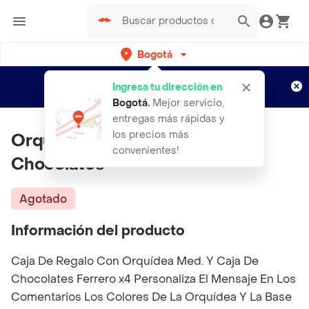
Bogotá
Regístrate
¿Nuevo en Rappi?
y disfruta de
Ingresa tu dirección en
envíos gratis por semanas
Aplican TyC
Bogotá
.
Mejor servicio,
entregas más rápidas y
los precios más
Orquídea Caja De Regalo Y
convenientes!
Chocolates
Agotado
Información del producto
Caja De Regalo Con Orquídea Med. Y Caja De
Chocolates Ferrero x4 Personaliza El Mensaje En Los
Comentarios Los Colores De La Orquídea Y La Base