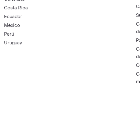
C
Costa Rica
S
Ecuador
C
México
d
Perú
P
Uruguay
C
d
C
C
m