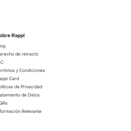
obre Rappi
log
erecho de retracto
IC
érminos y Condiciones
appi Card
olíticas de Privacidad
ratamiento de Datos
QRs
nformación Relevante