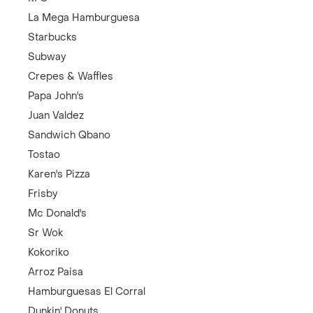
La Mega Hamburguesa
Starbucks
Subway
Crepes & Waffles
Papa John's
Juan Valdez
Sandwich Qbano
Tostao
Karen's Pizza
Frisby
Mc Donald's
Sr Wok
Kokoriko
Arroz Paisa
Hamburguesas El Corral
Dunkin' Donuts