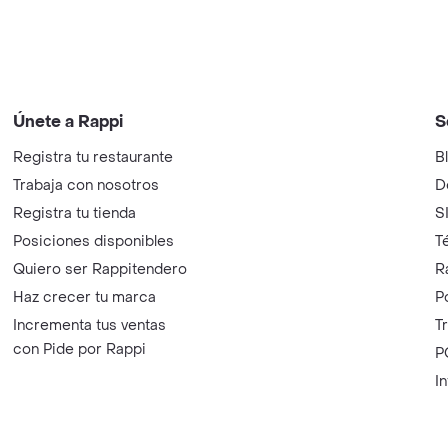
Únete a Rappi
S
Registra tu restaurante
B
Trabaja con nosotros
D
Registra tu tienda
S
Posiciones disponibles
T
Quiero ser Rappitendero
R
Haz crecer tu marca
P
Incrementa tus ventas
T
con Pide por Rappi
P
I