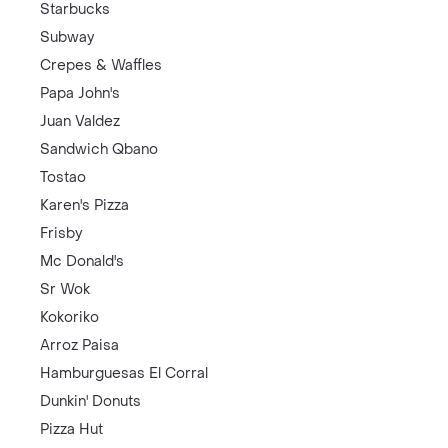
Starbucks
Subway
Crepes & Waffles
Papa John's
Juan Valdez
Sandwich Qbano
Tostao
Karen's Pizza
Frisby
Mc Donald's
Sr Wok
Kokoriko
Arroz Paisa
Hamburguesas El Corral
Dunkin' Donuts
Pizza Hut