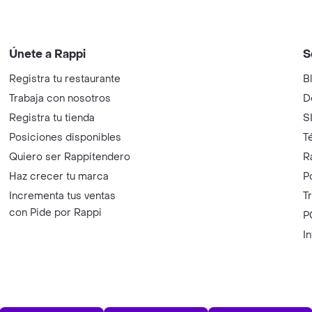
Únete a Rappi
S
Registra tu restaurante
B
Trabaja con nosotros
D
Registra tu tienda
S
Posiciones disponibles
T
Quiero ser Rappitendero
R
Haz crecer tu marca
P
Incrementa tus ventas
T
con Pide por Rappi
P
I