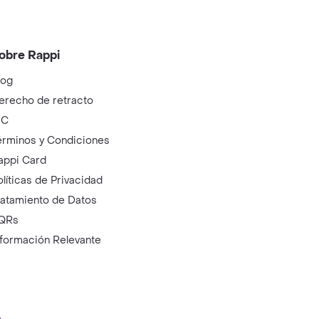
obre Rappi
log
erecho de retracto
IC
érminos y Condiciones
appi Card
olíticas de Privacidad
ratamiento de Datos
QRs
nformación Relevante