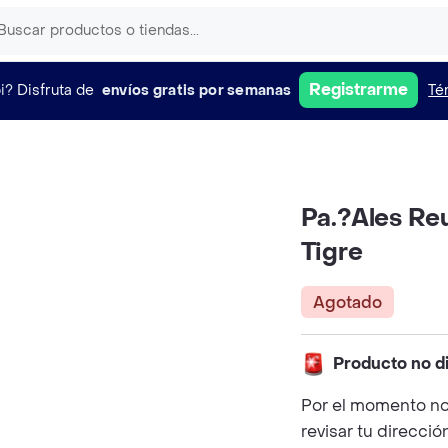
Registrarme
i?
Disfruta de
envíos gratis por semanas
Té
Pa.?Ales Re
Tigre
Agotado
Producto no d
Por el momento no
revisar tu direcció