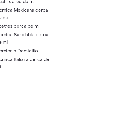
ushi cerca de mi
omida Mexicana cerca
e mi
ostres cerca de mi
omida Saludable cerca
e mi
omida a Domicilio
omida Italiana cerca de
i