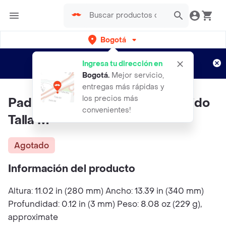
Bogotá
Regístrate
¿Nuevo en Rappi?
y disfruta de
Ingresa tu dirección en
envíos gratis por semanas
Aplican TyC
Bogotá
.
Mejor servicio,
entregas más rápidas y
los precios más
Pad Mouse Logitech G440 Rigido
convenientes!
Talla M
Agotado
Información del producto
Altura: 11.02 in (280 mm) Ancho: 13.39 in (340 mm)
Profundidad: 0.12 in (3 mm) Peso: 8.08 oz (229 g),
approximate