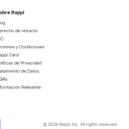
obre Rappi
log
erecho de retracto
IC
érminos y Condiciones
appi Card
olíticas de Privacidad
ratamiento de Datos
QRs
nformación Relevante
ry
©
2026
Rappi Inc. All rights reserved.