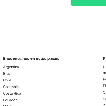
Encuéntranos en estos países
P
Argentina
H
m
Brasil
P
Chile
P
Colombia
C
Costa Rica
S
Ecuador
C