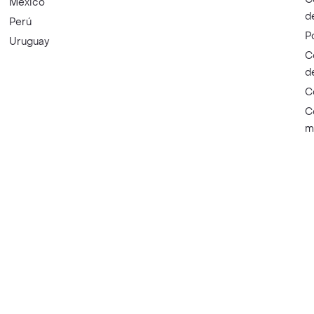
México
d
Perú
P
Uruguay
C
d
C
C
m