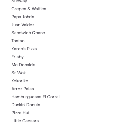
Subway
Crepes & Waffles
Papa John's
Juan Valdez
Sandwich Qbano
Tostao
Karen's Pizza
Frisby
Mc Donald's
Sr Wok
Kokoriko
Arroz Paisa
Hamburguesas El Corral
Dunkin' Donuts
Pizza Hut
Little Caesars