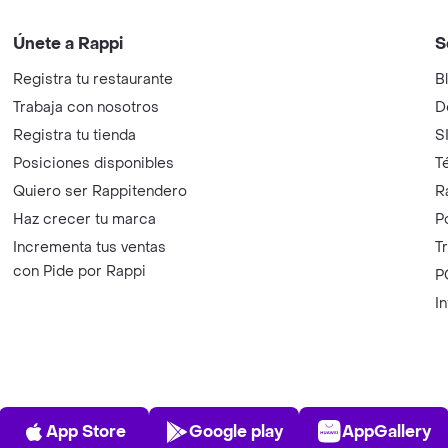
Únete a Rappi
S
Registra tu restaurante
B
Trabaja con nosotros
D
Registra tu tienda
S
Posiciones disponibles
T
Quiero ser Rappitendero
R
Haz crecer tu marca
P
Incrementa tus ventas
T
con Pide por Rappi
P
I
App Store
Play Store
AppGalle
App Store
Google play
AppGallery