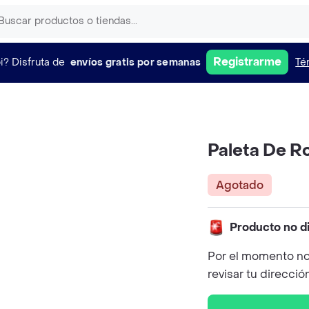
Registrarme
i?
Disfruta de
envíos gratis por semanas
Té
Paleta De R
Agotado
Producto no d
Por el momento no
revisar tu direcció