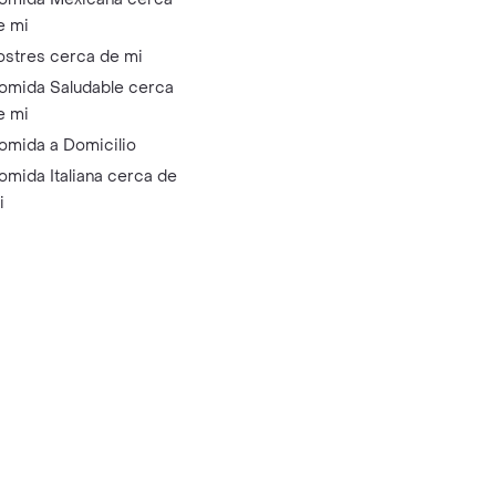
e mi
ostres cerca de mi
omida Saludable cerca
e mi
omida a Domicilio
omida Italiana cerca de
i