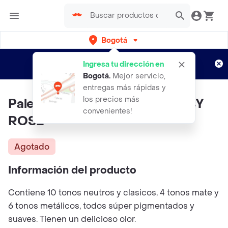
Bogotá
Regístrate
¿Nuevo en Rappi?
y disfruta de
Ingresa tu dirección en
envíos gratis por semanas
Aplican TyC
Bogotá
.
Mejor servicio,
entregas más rápidas y
los precios más
Paleta De Sombras Latte _ RUBY
convenientes!
ROSE
Agotado
Información del producto
Contiene 10 tonos neutros y clasicos, 4 tonos mate y
6 tonos metálicos, todos súper pigmentados y
suaves. Tienen un delicioso olor.