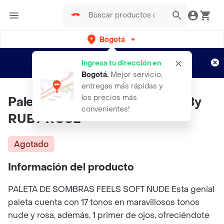
Bogotá
Regístrate
¿Nuevo en Rappi?
y disfruta de
Ingresa tu dirección en
envíos gratis por semanas
Aplican TyC
Bogotá
.
Mejor servicio,
entregas más rápidas y
los precios más
Paleta De Sombras Soft Nude By
convenientes!
RUBY ROSE
Agotado
Información del producto
PALETA DE SOMBRAS FEELS SOFT NUDE Esta genial
paleta cuenta con 17 tonos en maravillosos tonos
nude y rosa, además, 1 primer de ojos, ofreciéndote