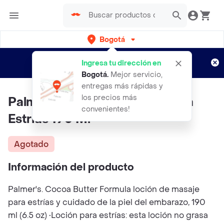
Bogotá
Regístrate
¿Nuevo en Rappi?
y disfruta de
Ingresa tu dirección en
envíos gratis por semanas
Aplican TyC
Bogotá
.
Mejor servicio,
entregas más rápidas y
los precios más
Palmers Locion De Masaje Para
convenientes!
Estrias 190 Ml
Agotado
Información del producto
Palmer's. Cocoa Butter Formula loción de masaje
para estrías y cuidado de la piel del embarazo, 190
ml (6.5 oz) •Loción para estrías: esta loción no grasa