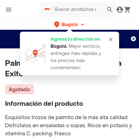
Bogotá
Regístrate
¿Nuevo en Rappi?
y disfruta de
Ingresa tu dirección en
envíos gratis por semanas
Aplican TyC
Bogotá
.
Mejor servicio,
entregas más rápidas y
los precios más
Palmitos En Trozos En Conserva
convenientes!
Exito
Agotado
Información del producto
Exquisitos trozos de palmito de la más alta calidad.
Disfrútalos en ensaladas o sopas. Ricos en potasio y
vitamina C. packing: Frasco