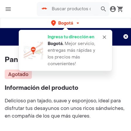
Bogotá
Regístrate
¿Nuevo en Rappi?
y disfruta de
Ingresa tu dirección en
envíos gratis por semanas
Aplican TyC
Bogotá
.
Mejor servicio,
entregas más rápidas y
los precios más
Pan Blanco Tajado Exito
convenientes!
Agotado
Información del producto
Delicioso pan tajado, suave y esponjoso, ideal para
disfrutar tus desayunos con unos ricos sándwiches,
en compañía de los que más quieres.