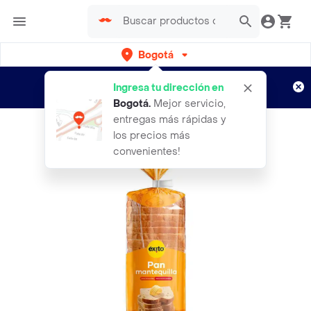
Bogotá
Regístrate
¿Nuevo en Rappi?
y disfruta de
Ingresa tu dirección en
envíos gratis por semanas
Aplican TyC
Bogotá
.
Mejor servicio,
entregas más rápidas y
los precios más
convenientes!