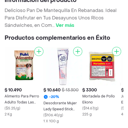
Información del producto
Delicioso Pan De Mantequilla En Rebanadas. Ideal
Para Disfrutar en Tus Desayunos Unos Ricos
Sándwiches, en Com
...
Ver más
Productos complementarios en Éxito
$ 10.490
$ 10.640
$ 13.300
$ 3300
$ 1
Alimento Para Perro
Mortadela de Pollo
Jam
-
20
%
Adulto Todas Las
Ekono
Eko
Desodorante Mujer
Razas Puki
(
$5.25/g
)
(
$14.67/g
)
(
$3
Lady Speed Stick
2 Kg
225 g
400
Clinico Protege Aclara
(
$106.40/g
)
100gr
1 X 100 g