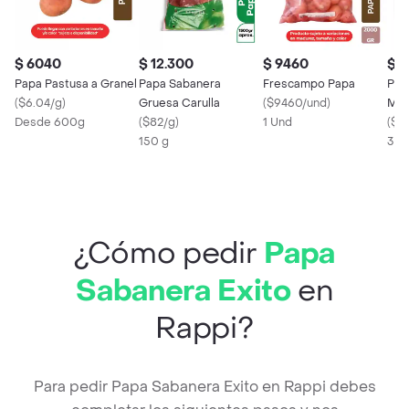
$ 6040
$ 12.300
$ 9460
$ 2
Papa Pastusa a Granel
Papa Sabanera
Frescampo Papa
Pap
(
$6.04/g
)
Gruesa Carulla
(
$9460/und
)
Mall
Desde 600g
(
$82/g
)
1 Und
(
$7.
150 g
3 K
¿Cómo pedir
Papa
Sabanera Exito
en
Rappi?
Para pedir Papa Sabanera Exito en Rappi debes