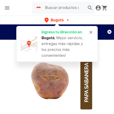
Bogotá
Regístrate
¿Nuevo en Rappi?
y disfruta de
Ingresa tu dirección en
envíos gratis por semanas
Aplican TyC
Bogotá
.
Mejor servicio,
entregas más rápidas y
los precios más
convenientes!