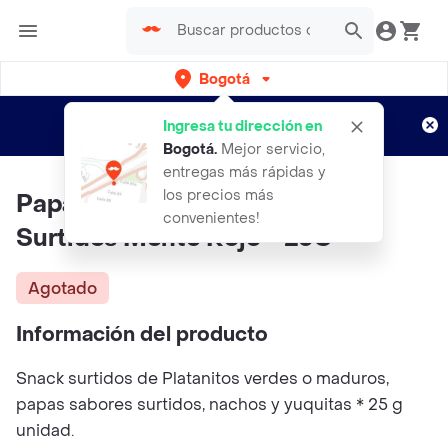
Bogotá
Regístrate
¿Nuevo en Rappi?
y disfruta de
Ingresa tu dirección en
envíos gratis por semanas
Aplican TyC
Bogotá
.
Mejor servicio,
entregas más rápidas y
los precios más
Papas Platano Nachos Y Yucas
convenientes!
Surtidos Monte Rojo * 25G
Agotado
Información del producto
Snack surtidos de Platanitos verdes o maduros,
papas sabores surtidos, nachos y yuquitas * 25 g
unidad.