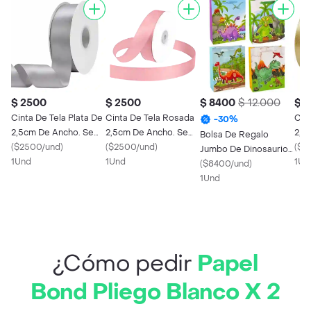
$ 2500
$ 2500
$ 8400
$ 12.000
$ 
Cinta De Tela Plata De
Cinta De Tela Rosada
Cin
-
30
%
2,5cm De Ancho. Se
2,5cm De Ancho. Se
2,5
Bolsa De Regalo
Vende Por Metro
(
$2500/und
)
Vende Por Metro
(
$2500/und
)
Ven
(
$2
Jumbo De Dinosaurio
1Und
1Und
1Un
31cm X 40cm
(
$8400/und
)
1Und
¿Cómo pedir
Papel
Bond Pliego Blanco X 2