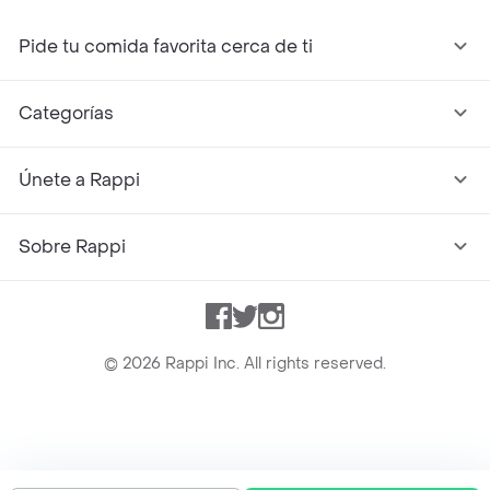
Pide tu comida favorita cerca de ti
Categorías
Únete a Rappi
Sobre Rappi
Facebook
Twitter
Instagram
©
2026
Rappi Inc. All rights reserved.
Rappi S.A.S. --- NIT 900.843.898-9 --- Calle 63 # 16A-02