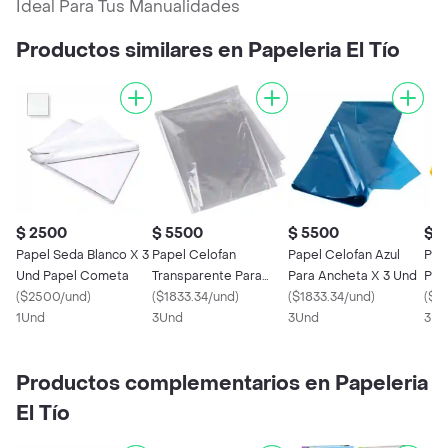
Ideal Para Tus Manualidades
Productos similares en Papeleria El Tío
$ 2500
$ 5500
$ 5500
$ 
Papel Seda Blanco X 3
Papel Celofan
Papel Celofan Azul
Pap
Und Papel Cometa
Transparente Para
Para Ancheta X 3 Und
Par
(
$2500/und
)
Ancheta X 3 Und
(
$1833.34/und
)
(
$1833.34/und
)
(
$18
1Und
3Und
3Und
3Un
Productos complementarios en Papeleria
El Tío