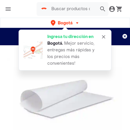
Bogotá
Regístrate
¿Nuevo en Rappi?
y disfruta de
Ingresa tu dirección en
envíos gratis por semanas
Aplican TyC
Bogotá
.
Mejor servicio,
entregas más rápidas y
los precios más
convenientes!