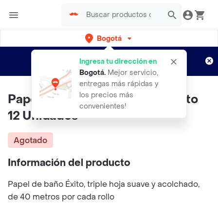
Bogotá
Regístrate
¿Nuevo en Rappi?
y disfruta de
Ingresa tu dirección en
envíos gratis por semanas
Aplican TyC
Bogotá
.
Mejor servicio,
entregas más rápidas y
los precios más
Papel Higienico Mega Rollo Exito
convenientes!
12 Unidades
Agotado
Información del producto
Papel de baño Éxito, triple hoja suave y acolchado,
de 40 metros por cada rollo