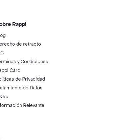
obre Rappi
log
erecho de retracto
IC
érminos y Condiciones
appi Card
olíticas de Privacidad
ratamiento de Datos
QRs
nformación Relevante