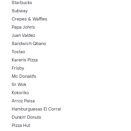
Starbucks
Subway
Crepes & Waffles
Papa John's
Juan Valdez
Sandwich Qbano
Tostao
Karen's Pizza
Frisby
Mc Donald's
Sr Wok
Kokoriko
Arroz Paisa
Hamburguesas El Corral
Dunkin' Donuts
Pizza Hut