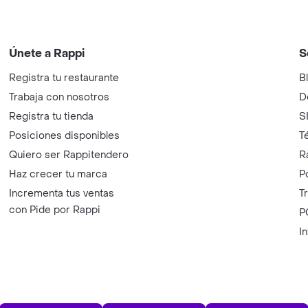
Únete a Rappi
S
Registra tu restaurante
B
Trabaja con nosotros
D
Registra tu tienda
S
Posiciones disponibles
T
Quiero ser Rappitendero
R
Haz crecer tu marca
P
Incrementa tus ventas
T
con Pide por Rappi
P
I