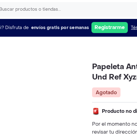
Registrarme
i?
Disfruta de
envíos gratis por semanas
Té
Papeleta An
Und Ref Xy
Agotado
Producto no d
Por el momento no
revisar tu direcció