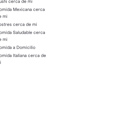
ushi cerca de mi
omida Mexicana cerca
e mi
ostres cerca de mi
omida Saludable cerca
e mi
omida a Domicilio
omida Italiana cerca de
i