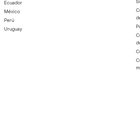
S
Ecuador
C
México
d
Perú
P
Uruguay
C
d
C
C
m