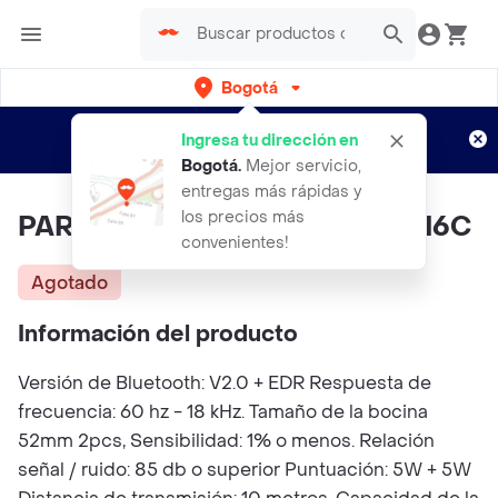
Bogotá
Regístrate
¿Nuevo en Rappi?
y disfruta de
Ingresa tu dirección en
envíos gratis por semanas
Aplican TyC
Bogotá
.
Mejor servicio,
entregas más rápidas y
los precios más
PARLANTE BLUETOOTH T&G 116C
convenientes!
Agotado
Información del producto
Versión de Bluetooth: V2.0 + EDR Respuesta de
frecuencia: 60 hz - 18 kHz. Tamaño de la bocina
52mm 2pcs, Sensibilidad: 1% o menos. Relación
señal / ruido: 85 db o superior Puntuación: 5W + 5W