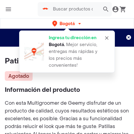
Bogotá
Regístrate
¿Nuevo en Rappi?
y disfruta de
Ingresa tu dirección en
envíos gratis por semanas
Aplican TyC
Bogotá
.
Mejor servicio,
entregas más rápidas y
los precios más
Patillera GEEMY Gm 595
convenientes!
Agotado
Información del producto
Con esta Multigroomer de Geemy disfrutar de un
producto de calidad, cuyos resultados estéticos son
excelentes, es posible. Gracias a su funcionalidad
podrás relucir el look que más te guste. Patillas