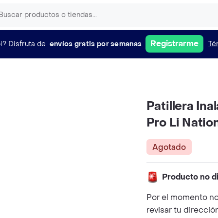
Registrarme
i?
Disfruta de
envíos gratis por semanas
Té
Patillera In
Pro Li Natio
Agotado
Producto no d
Por el momento no
revisar tu direcció