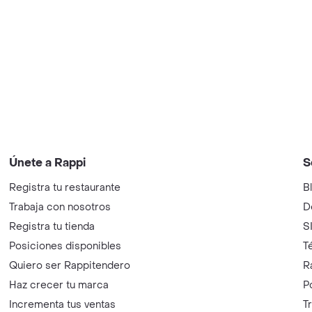
Únete a Rappi
S
Registra tu restaurante
B
Trabaja con nosotros
D
Registra tu tienda
S
Posiciones disponibles
T
Quiero ser Rappitendero
R
Haz crecer tu marca
P
Incrementa tus ventas
T