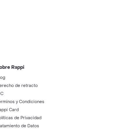
obre Rappi
log
erecho de retracto
IC
érminos y Condiciones
appi Card
olíticas de Privacidad
ratamiento de Datos