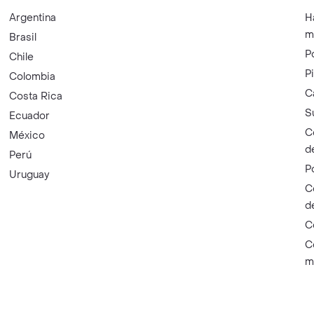
Argentina
H
m
Brasil
P
Chile
P
Colombia
C
Costa Rica
S
Ecuador
C
México
d
Perú
P
Uruguay
C
d
C
C
m