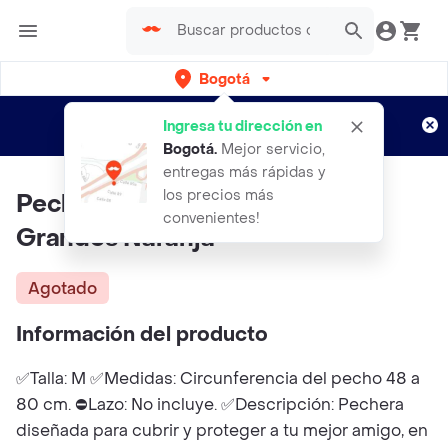
Bogotá
Regístrate
¿Nuevo en Rappi?
y disfruta de
Ingresa tu dirección en
envíos gratis por semanas
Aplican TyC
Bogotá
.
Mejor servicio,
entregas más rápidas y
los precios más
Pechera Para Mascotas Razas
convenientes!
Grandes Naranja
Agotado
Información del producto
✅Talla: M ✅Medidas: Circunferencia del pecho 48 a
80 cm. ⛔Lazo: No incluye. ✅Descripción: Pechera
diseñada para cubrir y proteger a tu mejor amigo, en