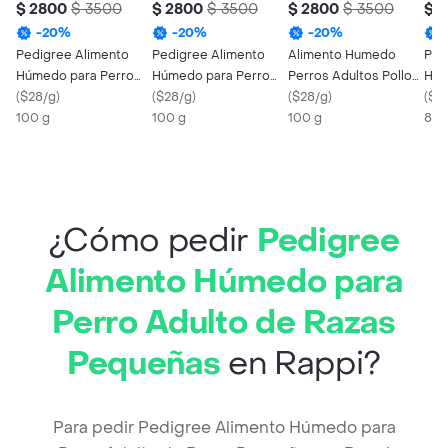
$ 2800
$ 3500
$ 2800
$ 3500
$ 2800
$ 3500
$ 
-
20
%
-
20
%
-
20
%
Pedigree Alimento
Pedigree Alimento
Alimento Humedo
Ped
Húmedo para Perro
Húmedo para Perro
Perros Adultos Pollo
Húm
Adulto Sabor Pollo
(
$28/g
)
Cachorro Sabor Pollo
(
$28/g
)
Ca Pedigree
(
$28/g
)
Adul
(
$32
100 g
100 g
100 g
Cer
85 
¿Cómo pedir
Pedigree
Alimento Húmedo para
Perro Adulto de Razas
Pequeñas
en Rappi?
Para pedir Pedigree Alimento Húmedo para