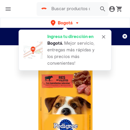
Bogotá
Regístrate
¿Nuevo en Rappi?
y disfruta de
Ingresa tu dirección en
envíos gratis por semanas
Aplican TyC
Bogotá
.
Mejor servicio,
entregas más rápidas y
los precios más
convenientes!