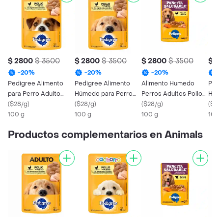
$ 2800
$ 3500
$ 2800
$ 3500
$ 2800
$ 3500
$ 
-
20
%
-
20
%
-
20
%
Pedigree Alimento
Pedigree Alimento
Alimento Humedo
Ped
para Perro Adulto
Húmedo para Perro
Perros Adultos Pollo
Húm
Raza Pequeña Pollo en
(
$28/g
)
Adulto Sabor Pollo
(
$28/g
)
Ca Pedigree
(
$28/g
)
Cac
(
$2
Filetes
100 g
100 g
100 g
100
Productos complementarios en Animals