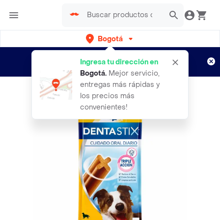
Bogotá
Regístrate
¿Nuevo en Rappi?
y disfruta de
Ingresa tu dirección en
envíos gratis por semanas
Aplican TyC
Bogotá
.
Mejor servicio,
entregas más rápidas y
los precios más
convenientes!