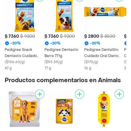
$ 7360
$ 9200
$ 7360
$ 9200
$ 2800
$ 3500
$ 
-
20
%
-
20
%
-
20
%
Pedigree Snack
Pedigree Dentastix
Pedigree DentaStix
Ped
Dentastix Cuidado
Barra 77.1g
Cuidado Oral Diario
Oral
Oral para Perro Raza
(
$156.60/g
)
(
$95.59/g
)
para Perro
(
$175/g
)
Den
(
$10
Pequeña
47 g
77 g
16 g
26 
Productos complementarios en Animals