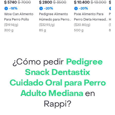
$ 5740
$ 7000
$ 2800
$ 3500
$ 10.400
$ 13.000
$ 
-
18
%
-
20
%
-
20
%
Wow Can Alimento
Pedigree Alimento
Pixie Alimento Para
Ped
Para Perro Pollo
Húmedo para Perro
Perro Dieta Horneada
Húm
(
$19.14/g
)
Adulto de Pollo y
(
$32.95/g
)
Pollo
(
$20.80/g
)
Adu
(
$32
300 g
Cerdo
85 g
500 g
Cer
85 
¿Cómo pedir
Pedigree
Snack Dentastix
Cuidado Oral para Perro
Adulto Mediana
en
Rappi?