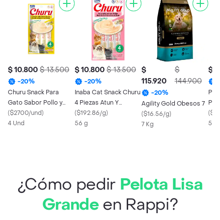
$ 10.800
$ 13.500
$ 10.800
$ 13.500
$
$
$ 1
115.920
144.900
-
20
%
-
20
%
Churu Snack Para
Inaba Cat Snack Churu
Pix
-
20
%
Gato Sabor Pollo y
4 Piezas Atun Y
Per
Agility Gold Obesos 7
Queso
(
$2700/und
)
Salmon 56 Gr
(
$192.86/g
)
Poll
(
$2
(
$16.56/g
)
4 Und
56 g
500
7 Kg
¿Cómo pedir
Pelota Lisa
Grande
en Rappi?