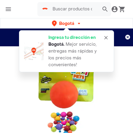
Bogotá
Regístrate
¿Nuevo en Rappi?
y disfruta de
Ingresa tu dirección en
envíos gratis por semanas
Aplican TyC
Bogotá
.
Mejor servicio,
entregas más rápidas y
los precios más
convenientes!