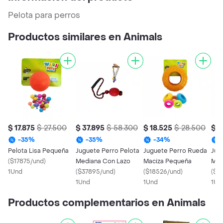
Pelota para perros
Productos similares en Animals
$ 17.875
$ 27.500
$ 37.895
$ 58.300
$ 18.525
$ 28.500
$ 3
-
35
%
-
35
%
-
34
%
Pelota Lisa Pequeña
Juguete Perro Pelota
Juguete Perro Rueda
Jug
(
$17875/und
)
Mediana Con Lazo
Maciza Pequeña
Mac
1Und
(
$37895/und
)
(
$18526/und
)
(
$3
1Und
1Und
1Un
Productos complementarios en Animals