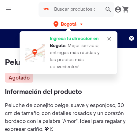
Bogotá
Regístrate
¿Nuevo en Rappi?
y disfruta de
Ingresa tu dirección en
envíos gratis por semanas
Aplican TyC
Bogotá
.
Mejor servicio,
entregas más rápidas y
los precios más
Peluche Conejito
convenientes!
Agotado
Información del producto
Peluche de conejito beige, suave y esponjoso, 30
cm de tamaño, con detalles rosados y un corazón
bordado con la palabra “Amor”. Ideal para regalar y
expresar cariño. 💖🐰