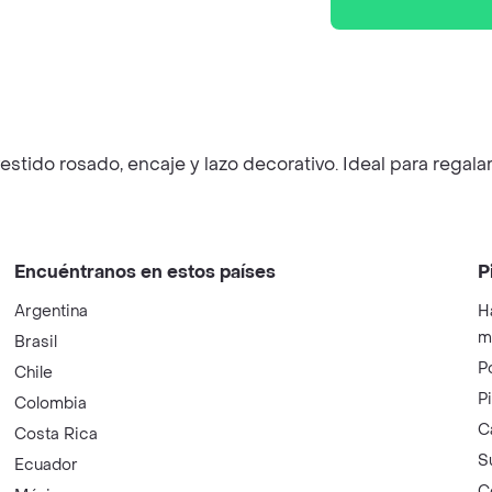
tido rosado, encaje y lazo decorativo. Ideal para regalar
Encuéntranos en estos países
P
Argentina
H
m
Brasil
P
Chile
P
Colombia
C
Costa Rica
S
Ecuador
C