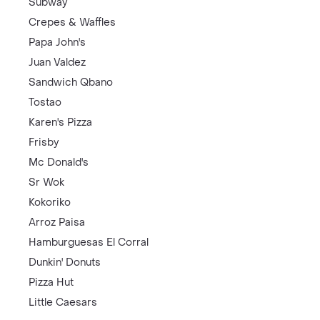
Subway
Crepes & Waffles
Papa John's
Juan Valdez
Sandwich Qbano
Tostao
Karen's Pizza
Frisby
Mc Donald's
Sr Wok
Kokoriko
Arroz Paisa
Hamburguesas El Corral
Dunkin' Donuts
Pizza Hut
Little Caesars