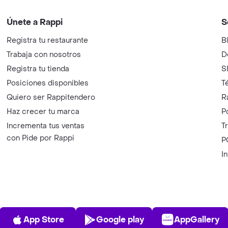
Únete a Rappi
S
Registra tu restaurante
B
Trabaja con nosotros
D
Registra tu tienda
S
Posiciones disponibles
T
Quiero ser Rappitendero
R
Haz crecer tu marca
P
Incrementa tus ventas
T
con Pide por Rappi
P
I
App Store
Play Store
AppGalle
App Store
Google play
AppGallery