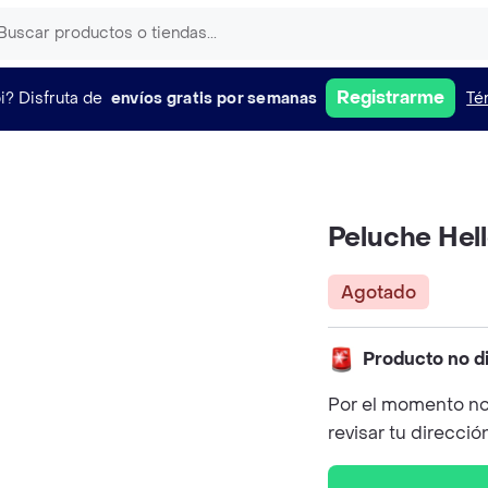
Registrarme
i?
Disfruta de
envíos gratis por semanas
Té
Peluche Hell
Agotado
Producto no d
Por el momento no
revisar tu direcció