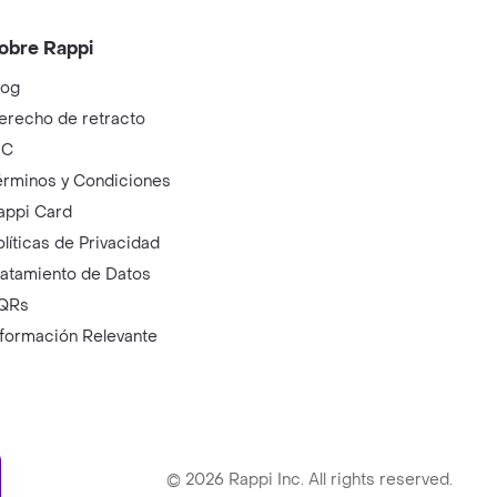
obre Rappi
log
erecho de retracto
IC
érminos y Condiciones
appi Card
olíticas de Privacidad
ratamiento de Datos
QRs
nformación Relevante
ry
©
2026
Rappi Inc. All rights reserved.