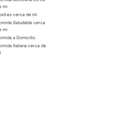
e mi
ostres cerca de mi
omida Saludable cerca
e mi
omida a Domicilio
omida Italiana cerca de
i