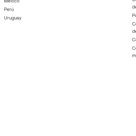
México
d
Perú
P
Uruguay
C
d
C
C
m