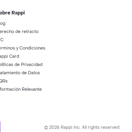
obre Rappi
log
erecho de retracto
IC
érminos y Condiciones
appi Card
olíticas de Privacidad
ratamiento de Datos
QRs
nformación Relevante
ry
©
2026
Rappi Inc. All rights reserved.