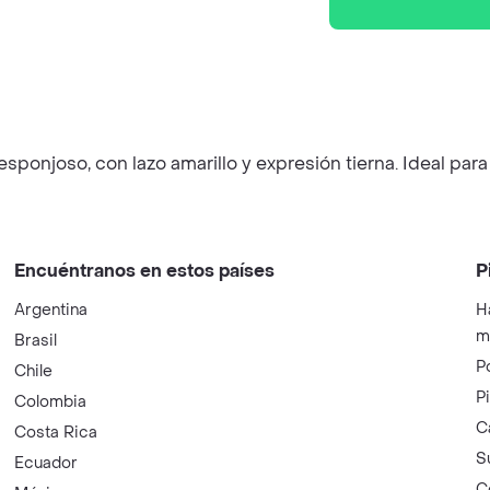
onjoso, con lazo amarillo y expresión tierna. Ideal para 
Encuéntranos en estos países
P
Argentina
H
m
Brasil
P
Chile
P
Colombia
C
Costa Rica
S
Ecuador
C