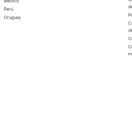
México
d
Perú
P
Uruguay
C
d
C
C
m