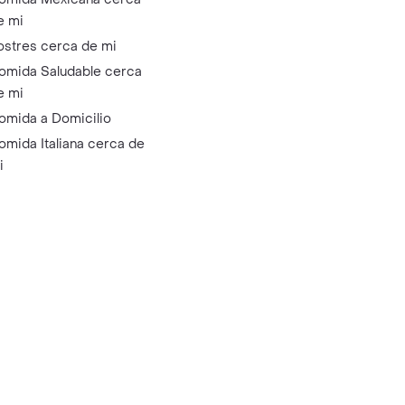
e mi
ostres cerca de mi
omida Saludable cerca
e mi
omida a Domicilio
omida Italiana cerca de
i