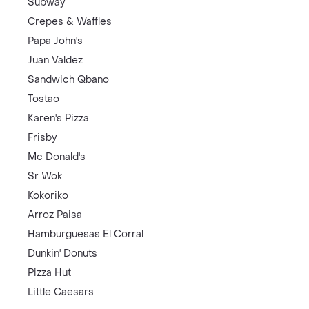
Subway
Crepes & Waffles
Papa John's
Juan Valdez
Sandwich Qbano
Tostao
Karen's Pizza
Frisby
Mc Donald's
Sr Wok
Kokoriko
Arroz Paisa
Hamburguesas El Corral
Dunkin' Donuts
Pizza Hut
Little Caesars