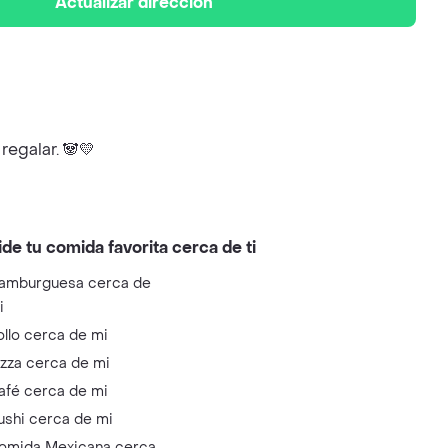
Actualizar dirección
regalar. 🐼💛
ide tu comida favorita cerca de ti
amburguesa cerca de
i
ollo cerca de mi
izza cerca de mi
afé cerca de mi
ushi cerca de mi
omida Mexicana cerca