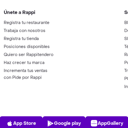
Únete a Rappi
S
Registra tu restaurante
B
Trabaja con nosotros
D
Registra tu tienda
S
Posiciones disponibles
T
Quiero ser Rappitendero
R
Haz crecer tu marca
P
Incrementa tus ventas
T
con Pide por Rappi
P
I
App Store
Play Store
AppGalle
App Store
Google play
AppGallery