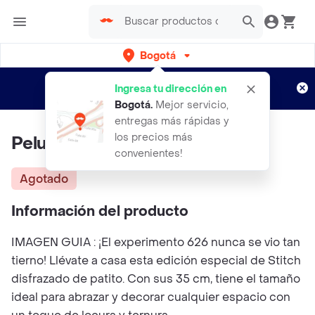
Bogotá
Regístrate
¿Nuevo en Rappi?
y disfruta de
Ingresa tu dirección en
envíos gratis por semanas
Aplican TyC
Bogotá
.
Mejor servicio,
entregas más rápidas y
los precios más
Peluche Stitch Pato 35 Cm
convenientes!
Agotado
Información del producto
IMAGEN GUIA : ¡El experimento 626 nunca se vio tan
tierno! Llévate a casa esta edición especial de Stitch
disfrazado de patito. Con sus 35 cm, tiene el tamaño
ideal para abrazar y decorar cualquier espacio con