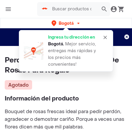
Bogotá
Regístrate
¿Nuevo en Rappi?
y disfruta de
Ingresa tu dirección en
envíos gratis por semanas
Aplican TyC
Bogotá
.
Mejor servicio,
entregas más rápidas y
los precios más
Perdóname Tantico | Bouquet De
convenientes!
Rosas Para Regalo
Agotado
Información del producto
Bouquet de rosas frescas ideal para pedir perdón,
agradecer o demostrar cariño. Porque a veces unas
flores dicen más que mil palabras.