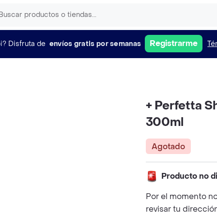
Registrarme
i?
Disfruta de
envíos gratis por semanas
Té
+ Perfetta 
300ml
Agotado
Producto no d
Por el momento no
revisar tu direcció