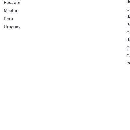
S
Ecuador
C
México
d
Perú
P
Uruguay
C
d
C
C
m