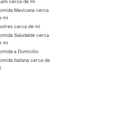
ushi cerca de mi
omida Mexicana cerca
e mi
ostres cerca de mi
omida Saludable cerca
e mi
omida a Domicilio
omida Italiana cerca de
i