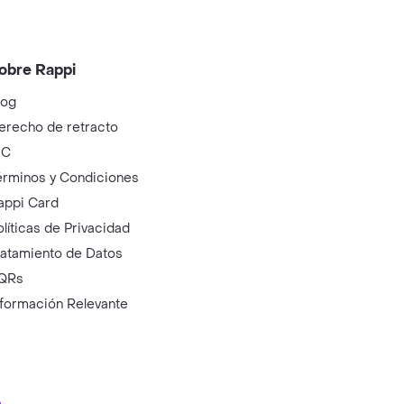
obre Rappi
log
erecho de retracto
IC
érminos y Condiciones
appi Card
olíticas de Privacidad
ratamiento de Datos
QRs
nformación Relevante