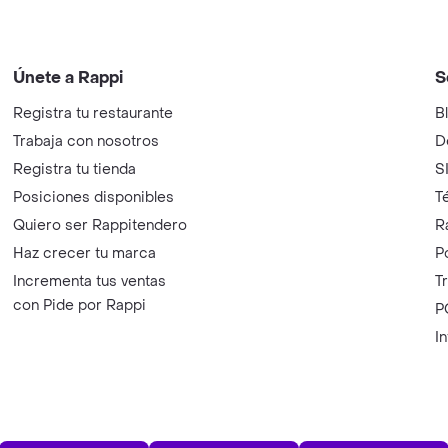
Únete a Rappi
S
Registra tu restaurante
B
Trabaja con nosotros
D
Registra tu tienda
S
Posiciones disponibles
T
Quiero ser Rappitendero
R
Haz crecer tu marca
P
Incrementa tus ventas
T
con Pide por Rappi
P
I