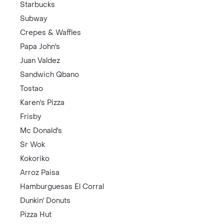
Starbucks
Subway
Crepes & Waffles
Papa John's
Juan Valdez
Sandwich Qbano
Tostao
Karen's Pizza
Frisby
Mc Donald's
Sr Wok
Kokoriko
Arroz Paisa
Hamburguesas El Corral
Dunkin' Donuts
Pizza Hut