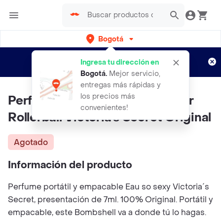
Bogotá
Regístrate
¿Nuevo en Rappi?
y disfruta de
Ingresa tu dirección en
envíos gratis por semanas
Aplican TyC
Bogotá
.
Mejor servicio,
entregas más rápidas y
los precios más
Perfume Bombshell Wild Flower
convenientes!
Rollerball Victoria's Secret Original
Agotado
Información del producto
Perfume portátil y empacable Eau so sexy Victoria´s
Secret, presentación de 7ml. 100% Original. Portátil y
empacable, este Bombshell va a donde tú lo hagas.