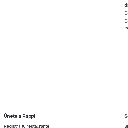
d
C
C
m
Únete a Rappi
S
Registra tu restaurante
B