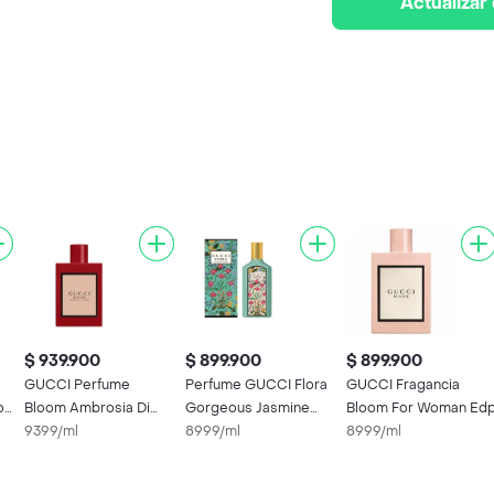
Actualizar
$ 939.900
$ 899.900
$ 899.900
GUCCI Perfume
Perfume GUCCI Flora
GUCCI Fragancia
ri
Bloom Ambrosia Di
Gorgeous Jasmine
Bloom For Woman Ed
en
Fiori Edp For Women
9399/ml
Edp 100Ml For Women
8999/ml
8999/ml
100 Ml