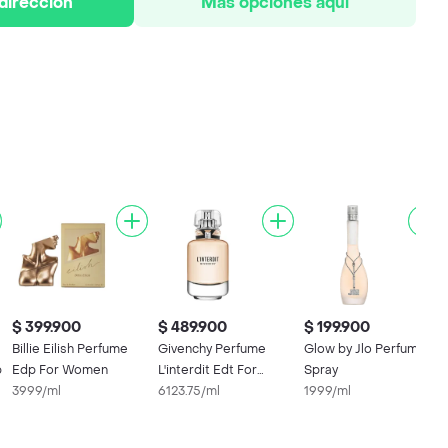
 dirección
Más opciones aquí
$ 399.900
$ 489.900
$ 199.900
Billie Eilish Perfume
Givenchy Perfume
Glow by Jlo Perfume
p
Edp For Women
L'interdit Edt For
Spray
3999/ml
Women
6123.75/ml
1999/ml