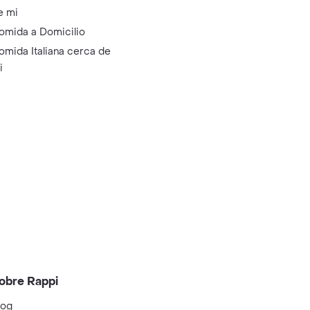
e mi
omida a Domicilio
omida Italiana cerca de
i
obre Rappi
log