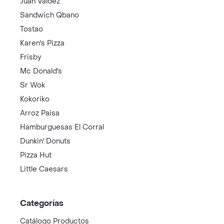
Juan Valdez
Sandwich Qbano
Tostao
Karen's Pizza
Frisby
Mc Donald's
Sr Wok
Kokoriko
Arroz Paisa
Hamburguesas El Corral
Dunkin' Donuts
Pizza Hut
Little Caesars
Categorías
Catálogo Productos