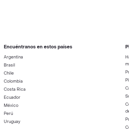
Encuéntranos en estos países
P
Argentina
H
m
Brasil
P
Chile
P
Colombia
C
Costa Rica
S
Ecuador
C
México
d
Perú
P
Uruguay
C