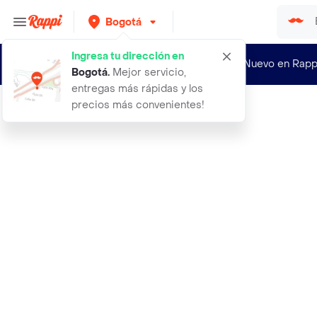
Bogotá
Ingresa tu dirección en
¿Nuevo en Rapp
Bogotá
.
Mejor servicio,
entregas más rápidas y los
precios más convenientes!
Rappi
perfume gucci bloom edt 100ml for w