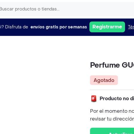
Registrarme
i?
Disfruta de
envíos gratis por semanas
Té
Perfume GU
Agotado
Producto no d
Por el momento no
revisar tu direcció