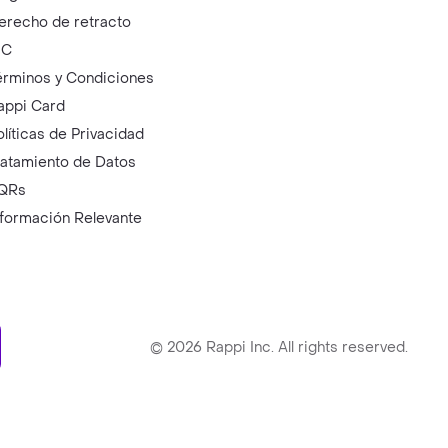
erecho de retracto
IC
érminos y Condiciones
appi Card
olíticas de Privacidad
ratamiento de Datos
QRs
nformación Relevante
ry
©
2026
Rappi Inc. All rights reserved.