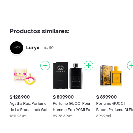
Productos similares:
Luryx
$0
$ 128.900
$ 809.900
$ 899.900
Agatha Ruiz Perfume
Perfume GUCCI Pour
Perfume GUCCI
de La Prada Look Gold
Homme Edp 90Ml For
Bloom Profumo Di Fio
Edt For Women
1611.25/ml
Men
8998.89/ml
Edp 100Ml For Wom
8999/ml