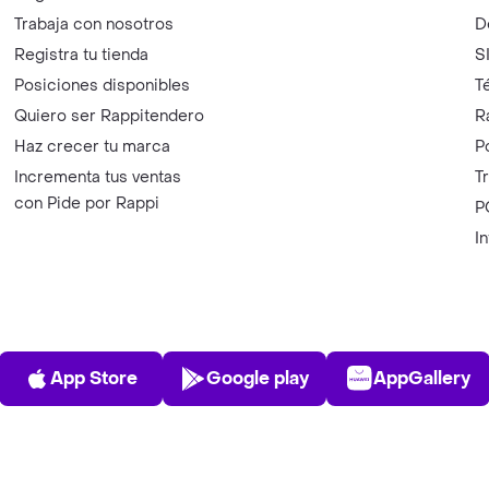
Trabaja con nosotros
D
Registra tu tienda
S
Posiciones disponibles
T
Quiero ser Rappitendero
R
Haz crecer tu marca
P
Incrementa tus ventas
T
con Pide por Rappi
P
I
App Store
Play Store
AppGalle
App Store
Google play
AppGallery