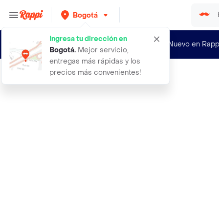
Bogotá
Ingresa tu dirección en
¿Nuevo en Rapp
Bogotá
.
Mejor servicio,
entregas más rápidas y los
precios más convenientes!
Rappi
perfume qaed al fursan lattafa eau