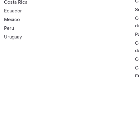
C
Costa Rica
S
Ecuador
C
México
d
Perú
P
Uruguay
C
d
C
C
m