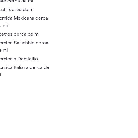
afé cerca de mi
ushi cerca de mi
omida Mexicana cerca
e mi
ostres cerca de mi
omida Saludable cerca
e mi
omida a Domicilio
omida Italiana cerca de
i