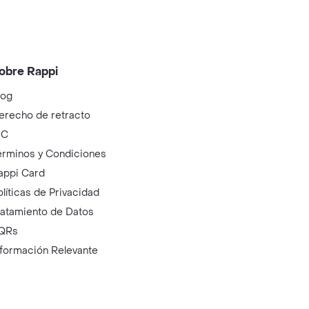
obre Rappi
log
erecho de retracto
IC
érminos y Condiciones
appi Card
olíticas de Privacidad
ratamiento de Datos
QRs
nformación Relevante