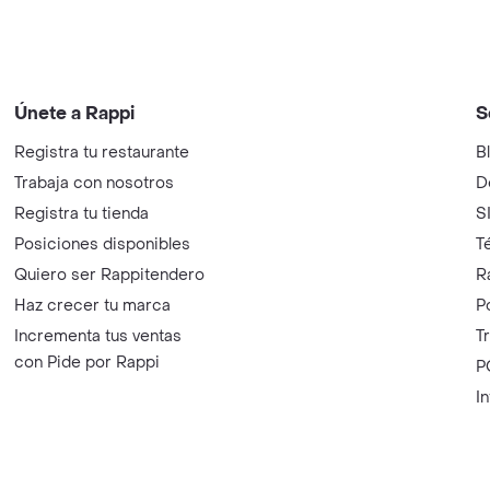
Únete a Rappi
S
Registra tu restaurante
B
Trabaja con nosotros
D
Registra tu tienda
S
Posiciones disponibles
T
Quiero ser Rappitendero
R
Haz crecer tu marca
P
Incrementa tus ventas
T
con Pide por Rappi
P
I