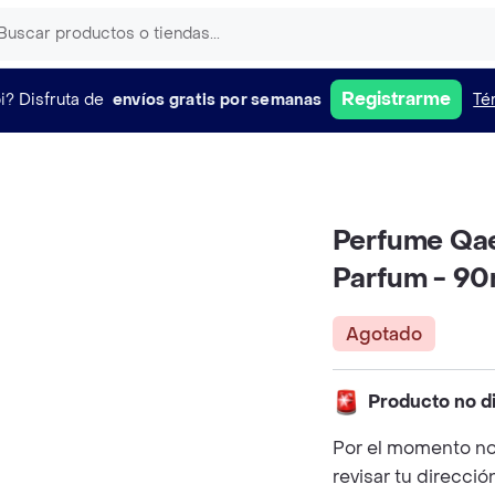
Registrarme
i?
Disfruta de
envíos gratis por semanas
Té
Perfume Qae
Parfum - 90
Agotado
Producto no d
Por el momento no
revisar tu direcció