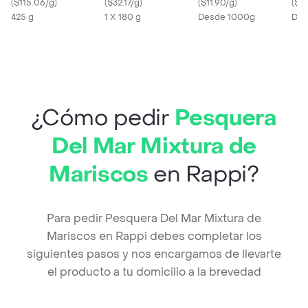
(
$115.06/g
)
(
$32.17/g
)
Importado Congelado
(
$11.90/g
)
(
$12
425 g
1 X 180 g
Desde 1000g
Des
¿Cómo pedir
Pesquera
Del Mar Mixtura de
Mariscos
en Rappi?
Para pedir Pesquera Del Mar Mixtura de
Mariscos en Rappi debes completar los
siguientes pasos y nos encargamos de llevarte
el producto a tu domicilio a la brevedad