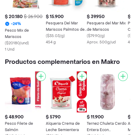
$ 20.180
$ 26.900
$ 15.900
$ 39.950
$ 4
Pesquera Del Mar
Pesquera del Mar Mix
Pes
-
24
%
Mariscos Palmitos de
de Mariscos
Cam
Pesco Mix de
Mar
(
$35.03/g
)
(
$79.90/g
)
Pre
(
$12
Mariscos
454 g
Aprox. 500g/ud
400
(
$20180/und
)
1 Und
Productos complementarios en Makro
$ 48.900
$ 5790
$ 11.900
$ 1
Pesco Filete de
Alqueria Crema de
Ternez Chuleta Cerdo
Aro 
Salmón
Leche Semientera
Entera Econ
Mar