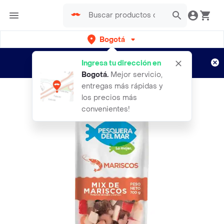
Bogotá
Regístrate
¿Nuevo en Rappi?
y disfruta de
Ingresa tu dirección en
envíos gratis por semanas
Aplican TyC
Bogotá
.
Mejor servicio,
entregas más rápidas y
los precios más
convenientes!